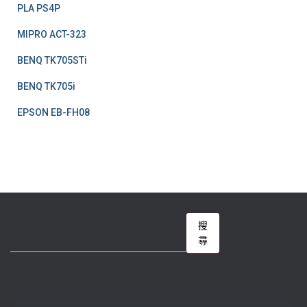
PLA PS4P
MIPRO ACT-323
BENQ TK705STi
BENQ TK705i
EPSON EB-FH08
搜
搜
尋
尋