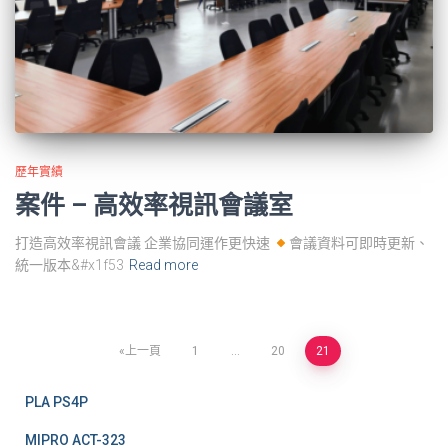
歷年實績
案件 – 高效率視訊會議室
打造高效率視訊會議 企業協同運作更快速
會議資料可即時更新、
統一版本&#x1f53
Read more
文
上一頁
1
...
20
21
章
PLA PS4P
分
MIPRO ACT-323