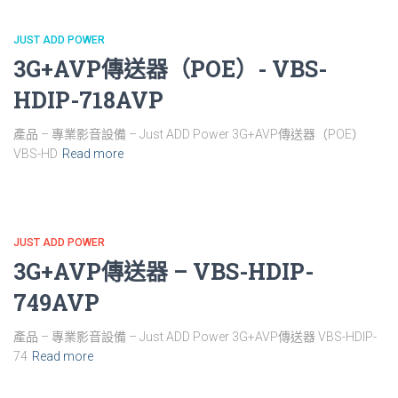
JUST ADD POWER
3G+AVP傳送器（POE）- VBS-
HDIP-718AVP
產品 – 專業影音設備 – Just ADD Power 3G+AVP傳送器（POE）
VBS-HD
Read more
JUST ADD POWER
3G+AVP傳送器 – VBS-HDIP-
749AVP
產品 – 專業影音設備 – Just ADD Power 3G+AVP傳送器 VBS-HDIP-
74
Read more