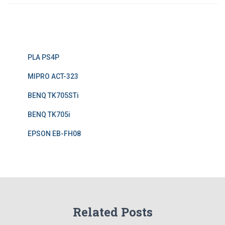
PLA PS4P
MIPRO ACT-323
BENQ TK705STi
BENQ TK705i
EPSON EB-FH08
Related Posts