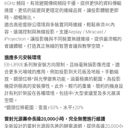
6GHz 頻段，有效避開傳統頻段干擾，提供更快的資料傳輸
速度、更低的延遲與更穩定的連線品質，讓投影體驗更即
時、順暢無比。
適合高密度辦公環境與多裝置同時連線，輕鬆串流4K內
容、遠端控制與無線投影。支援Airplay / Miracast /
iProjection，讓投影機與不同裝置無縫連接，提供最流暢的
會議體驗，打造真正無線的智慧會議與教學空間。
適應多元安裝環境
EB-L890E系列無安裝方向限制，且絲毫無損影像亮度，適
合更多元場域的應用，例如投影到天花板及地板。手動縮
放、鏡頭位移*與光學變焦功能，涵蓋極廣的範圍，為投影
機提供極高的安裝彈性。此外，輕巧的重量、簡約的機身設
計有利於架設在各種環境，包括中/大型會議室及多元展演
空間。
*鏡頭位移範圍：垂直±50%、水平±20%
雷射光源壽命長達20,000小時，完全無需進行維護
全新設計的雷射光源與先進的靜電濾網，提供長達20,000小