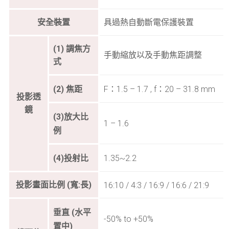
安全裝置
具過熱自動斷電保護裝置
(1) 調焦方
手動縮放以及手動焦距調整
式
(2) 焦距
F：1.5 – 1.7 , f：20 – 31.8 mm
投影透
鏡
(3)放大比
1 – 1.6
例
(4)投射比
1.35~2.2
投影畫面比例 (寬:長)
16:10 / 4:3 / 16:9 / 16:6 / 21:9
垂直 (水平
-50% to +50%
置中)