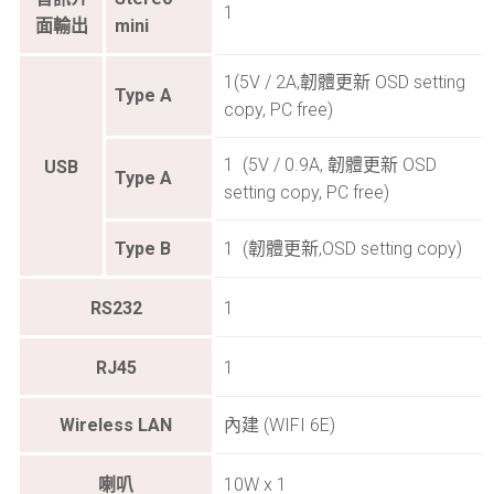
1
面輸出
mini
1(5V / 2A,韌體更新 OSD setting
Type A
copy, PC free)
1 (5V / 0.9A, 韌體更新 OSD
USB
Type A
setting copy, PC free)
Type B
1 (韌體更新,OSD setting copy)
RS232
1
RJ45
1
Wireless LAN
內建 (WIFI 6E)
喇叭
10W x 1