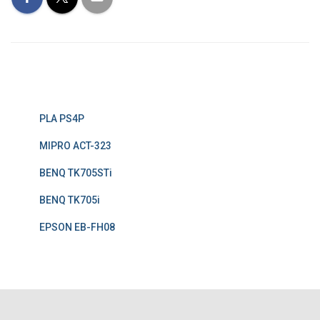
PLA PS4P
MIPRO ACT-323
BENQ TK705STi
BENQ TK705i
EPSON EB-FH08