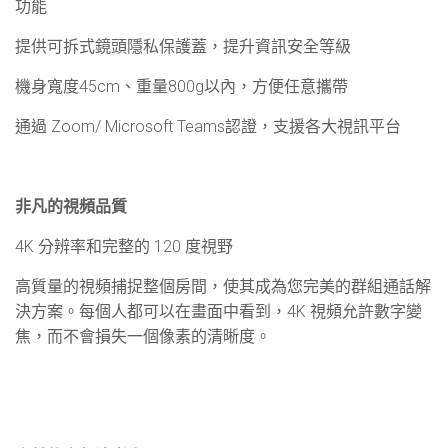
功能
提供可拆式鏡頭隱私保護蓋，提升資訊安全等級
機身寬度
45cm
、重量
800g
以內，方便任意攜帶
通過
Zoom/ Microsoft Teams
認證，支援各大視訊平台
非凡的視頻品質
4K 分辨率和完整的
120
度視野
高質量的視頻捕捉整個房間，使其成為您完美的群組通話解
決方案。每個人都可以在畫面中看到，
4K
視頻允許數字變
焦，而不會損失一個像素的清晰度。