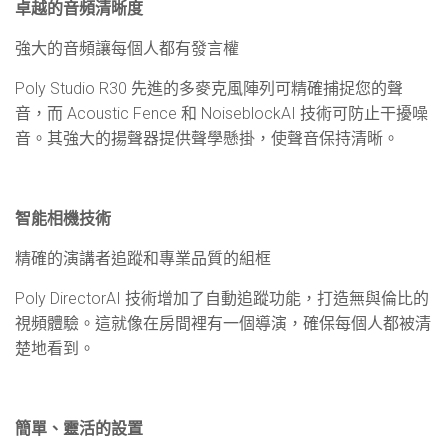
卓越的音頻清晰度
強大的音頻讓每個人都有發言權
Poly Studio R30
先進的多麥克風陣列可精確捕捉您的聲
音，而
Acoustic Fence
和
NoiseblockAI
技術可防止干擾噪
音。其強大的揚聲器提供聲學懸掛，使聲音保持清晰。
智能相機技術
精確的演講者追蹤和專業品質的組框
Poly DirectorAI
技術增加了自動追蹤功能，打造無與倫比的
視頻體驗。這就像在房間裡有一個導演，確保每個人都被清
楚地看到。
簡單、靈活的設置