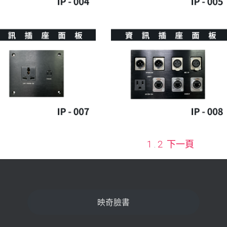
1
.
2
下一頁
映奇臉書